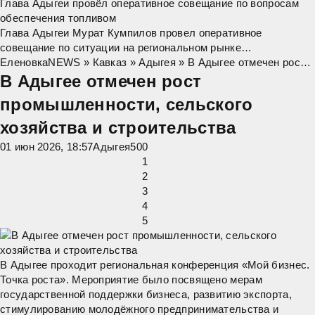
Глава Адыгеи провёл оперативное совещание по вопросам
обеспечения топливом
Глава Адыгеи Мурат Кумпилов провел оперативное
совещание по ситуации на региональном рынке
нефтепродуктов. "Сегодня наша главная задача – обеспечить
ЕленовкаNEWS
»
Кавказ
»
Адыгея
» В Адыгее отмечен рост промышленности, сельского хозяйства и строительства
стабильное снабжение топливом жителей
В Адыгее отмечен рост
промышленности, сельского
хозяйства и строительства
01 июн 2026, 18:57
Адыгея
5
0
0
1
2
3
4
5
В Адыгее проходит региональная конференция «Мой бизнес.
Точка роста».
Мероприятие было посвящено мерам
государственной поддержки бизнеса, развитию экспорта,
стимулированию молодёжного предпринимательства и