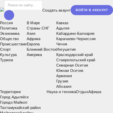
Создать акаунт
ВОЙТИ В АККАУНТ
Россия
В Мире
Кавказ
Политика
Страны СНГ
Адыгея
Экономика
Азия
Кабардино-Балкария
Общество
Африка
Карачаево-Черкессия
Происшествие
Европа
Чечня
Спорт
Ближний Восток
Ингушетия
Культура
Америка
Краснодарский край
Туризм
Ставропольский край
Северная Осетия
Южная Осетия
Армения
Грузия
Абхазия
Территории
Наука и техника
Отдых
Афиша
Город Адыгейск
Городо Майкоп
Тахтамукайский район
Майкопский район