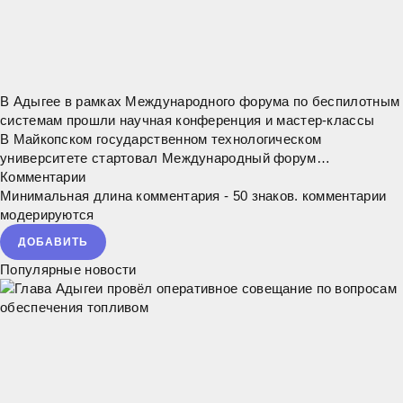
В Адыгее в рамках Международного форума по беспилотным
системам прошли научная конференция и мастер-классы
В Майкопском государственном технологическом
университете стартовал Международный форум
«Беспилотные системы: технологии двойного назначения». В
Комментарии
этом году форум проводится во второй раз при
Минимальная длина комментария - 50 знаков. комментарии
модерируются
ДОБАВИТЬ
Популярные новости