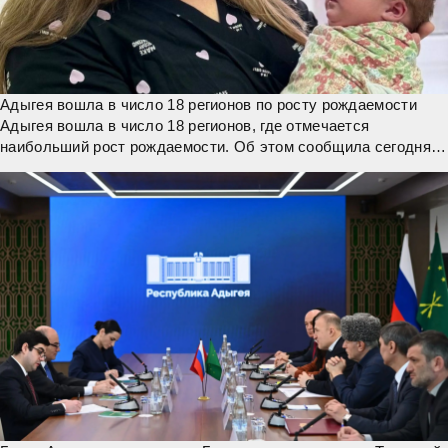
Адыгея вошла в число 18 регионов по росту рождаемости
Адыгея вошла в число 18 регионов, где отмечается
наибольший рост рождаемости. Об этом сообщила сегодня
вице-премьер РФ Татьяна Голикова, рассказал глава Адыгеи
Мурат Кумпилов в МАХ. "Улучшение