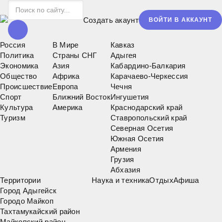
Создать акаунт
ВОЙТИ В АККАУНТ
Россия
В Мире
Кавказ
Политика
Страны СНГ
Адыгея
Экономика
Азия
Кабардино-Балкария
Общество
Африка
Карачаево-Черкессия
Происшествие
Европа
Чечня
Спорт
Ближний Восток
Ингушетия
Культура
Америка
Краснодарский край
Туризм
Ставропольский край
Северная Осетия
Южная Осетия
Армения
Грузия
Абхазия
Территории
Наука и техника
Отдых
Афиша
Город Адыгейск
Городо Майкоп
Тахтамукайский район
Майкопский район