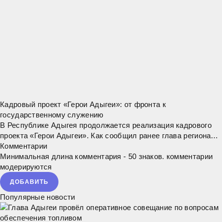
Кадровый проект «Герои Адыгеи»: от фронта к
государственному служению
В Республике Адыгея продолжается реализация кадрового
проекта «Герои Адыгеи». Как сообщил ранее глава региона
Мурат Кумпилов, цель проекта – привлечь ветеранов СВО,
Комментарии
проявивших себя на фронте, в
Минимальная длина комментария - 50 знаков. комментарии
модерируются
ДОБАВИТЬ
Популярные новости