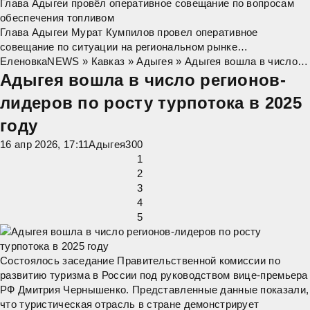
Глава Адыгеи провёл оперативное совещание по вопросам
обеспечения топливом
Глава Адыгеи Мурат Кумпилов провел оперативное
совещание по ситуации на региональном рынке
нефтепродуктов. "Сегодня наша главная задача – обеспечить
ЕленовкаNEWS
»
Кавказ
»
Адыгея
» Адыгея вошла в число регионов-лидеров по росту турпотока в 2025 году
стабильное снабжение топливом жителей
Адыгея вошла в число регионов-
лидеров по росту турпотока в 2025
году
16 апр 2026, 17:11
Адыгея
3
0
0
1
2
3
4
5
Состоялось заседание Правительственной комиссии по
развитию туризма в России под руководством вице-премьера
РФ Дмитрия Чернышенко. Представленные данные показали,
что туристическая отрасль в стране демонстрирует