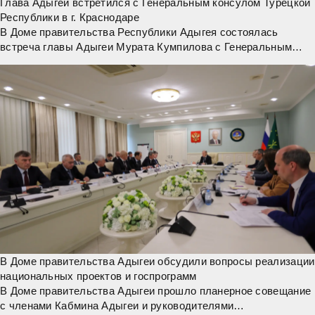
Глава Адыгеи встретился с Генеральным консулом Турецкой
Республики в г. Краснодаре
В Доме правительства Республики Адыгея состоялась
встреча главы Адыгеи Мурата Кумпилова с Генеральным
консулом Турецкой Республики в г. Краснодаре Эмиром
Озбай. Он назначен на эту должность в ноябре
В Доме правительства Адыгеи обсудили вопросы реализации
национальных проектов и госпрограмм
В Доме правительства Адыгеи прошло планерное совещание
с членами Кабмина Адыгеи и руководителями