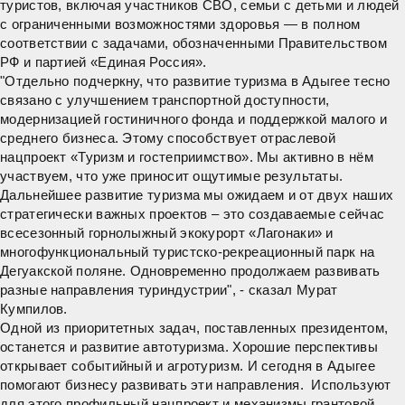
туристов, включая участников СВО, семьи с детьми и людей
с ограниченными возможностями здоровья — в полном
соответствии с задачами, обозначенными Правительством
РФ и партией «Единая Россия».
"Отдельно подчеркну, что развитие туризма в Адыгее тесно
связано с улучшением транспортной доступности,
модернизацией гостиничного фонда и поддержкой малого и
среднего бизнеса. Этому способствует отраслевой
нацпроект «Туризм и гостеприимство». Мы активно в нём
участвуем, что уже приносит ощутимые результаты.
Дальнейшее развитие туризма мы ожидаем и от двух наших
стратегически важных проектов – это создаваемые сейчас
всесезонный горнолыжный экокурорт «Лагонаки» и
многофункциональный туристско-рекреационный парк на
Дегуакской поляне. Одновременно продолжаем развивать
разные направления туриндустрии", - сказал
Мурат
Кумпилов
.
Одной из приоритетных задач, поставленных президентом,
останется и развитие автотуризма. Хорошие перспективы
открывает событийный и агротуризм. И сегодня в Адыгее
помогают бизнесу развивать эти направления. Используют
для этого профильный нацпроект и механизмы грантовой