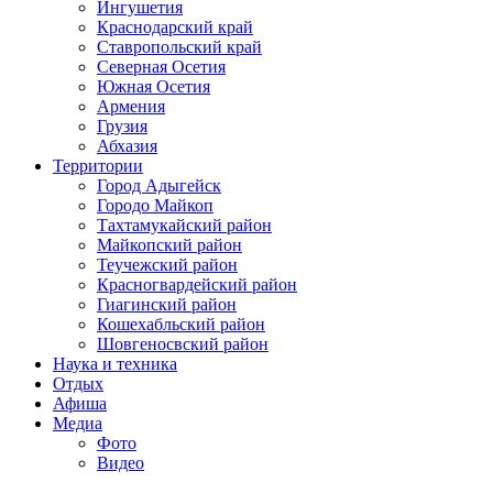
Ингушетия
Краснодарский край
Ставропольский край
Северная Осетия
Южная Осетия
Армения
Грузия
Абхазия
Территории
Город Адыгейск
Городо Майкоп
Тахтамукайский район
Майкопский район
Теучежский район
Красногвардейский район
Гиагинский район
Кошехабльский район
Шовгеносвский район
Наука и техника
Отдых
Афиша
Медиа
Фото
Видео