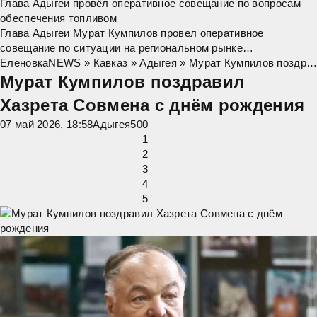
Глава Адыгеи провёл оперативное совещание по вопросам
обеспечения топливом
Глава Адыгеи Мурат Кумпилов провел оперативное
совещание по ситуации на региональном рынке
нефтепродуктов. "Сегодня наша главная задача – обеспечить
ЕленовкаNEWS
»
Кавказ
»
Адыгея
» Мурат Кумпилов поздравил Хазрета Совмена с днём рождения
стабильное снабжение топливом жителей
Мурат Кумпилов поздравил
Хазрета Совмена с днём рождения
07 май 2026, 18:58
Адыгея
5
0
0
1
2
3
4
5