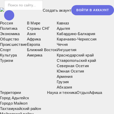
Создать акаунт
ВОЙТИ В АККАУНТ
Россия
В Мире
Кавказ
Политика
Страны СНГ
Адыгея
Экономика
Азия
Кабардино-Балкария
Общество
Африка
Карачаево-Черкессия
Происшествие
Европа
Чечня
Спорт
Ближний Восток
Ингушетия
Культура
Америка
Краснодарский край
Туризм
Ставропольский край
Северная Осетия
Южная Осетия
Армения
Грузия
Абхазия
Территории
Наука и техника
Отдых
Афиша
Город Адыгейск
Городо Майкоп
Тахтамукайский район
Майкопский район