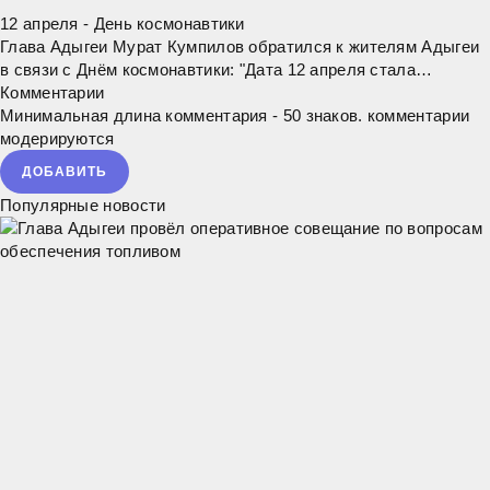
12 апреля - День космонавтики
Глава Адыгеи Мурат Кумпилов обратился к жителям Адыгеи
в связи с Днём космонавтики: "Дата 12 апреля стала
символом победы человечества и началом новой эры в
Комментарии
истории космонавтики. В этот день 65
Минимальная длина комментария - 50 знаков. комментарии
модерируются
ДОБАВИТЬ
Популярные новости