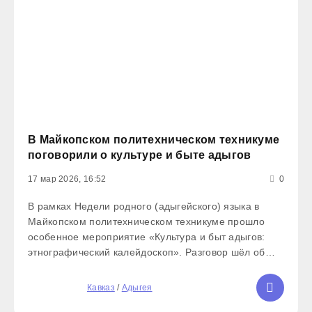
В Майкопском политехническом техникуме
поговорили о культуре и быте адыгов
17 мар 2026, 16:52
0
В рамках Недели родного (адыгейского) языка в
Майкопском политехническом техникуме прошло
особенное мероприятие «Культура и быт адыгов:
этнографический калейдоскоп». Разговор шёл об
обрядах, традициях и играх, которые веками
передавались из поколения в поколение.
5
Кавказ
/
Адыгея
Поделиться знаниями пришли