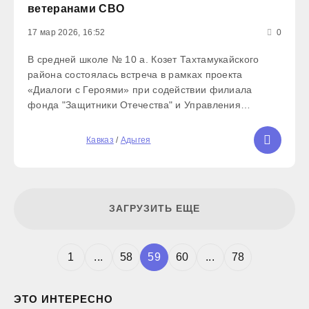
ветеранами СВО
17 мар 2026, 16:52
0
В средней школе № 10 а. Козет Тахтамукайского
района состоялась встреча в рамках проекта
«Диалоги с Героями» при содействии филиала
фонда "Защитники Отечества" и Управления
образования муниципалитета. На мероприятии
присутствовало более 70 человек, которые
5
Кавказ
/
Адыгея
встретились с участниками
ЗАГРУЗИТЬ ЕЩЕ
1
...
58
59
60
...
78
ЭТО ИНТЕРЕСНО