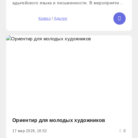
адыгейского языка и письменности. В мероприятии
приняли участие ученики 5-х классов вместе со
своим учителем адыгейского языка И. Ашибовой. Как
5
Кавказ
/
Адыгея
отметили в
Ориентир для молодых художников
17 мар 2026, 16:52
0