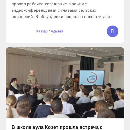
провел рабочее совещание в режиме
видеоконференцсвязи с главами сельских
поселений. В обсуждении вопросов повестки дня
приняли участие начальники управлений
администрации, а также представители
5
Кавказ
/
Адыгея
Кошехабльского ДРСУ. Во исполнение распоряжения
главы РА
В школе аула Козет прошла встреча с