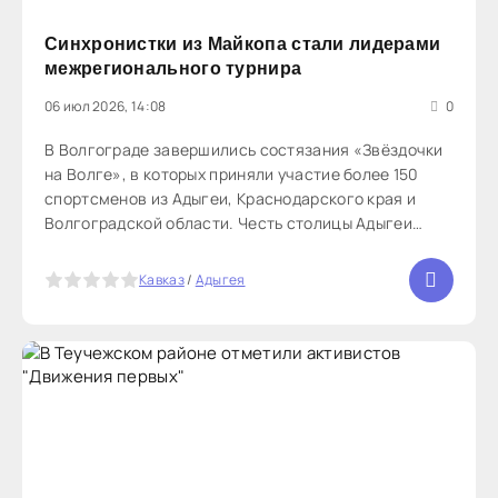
Синхронистки из Майкопа стали лидерами
межрегионального турнира
06 июл 2026, 14:08
0
В Волгограде завершились состязания «Звёздочки
на Волге», в которых приняли участие более 150
спортсменов из Адыгеи, Краснодарского края и
Волгоградской области. Честь столицы Адыгеи
защищали воспитанницы СШОР им. В.С. Максимова:
в течение двух дней синхронистки успешно
5
Кавказ
/
Адыгея
демонстрировали спортивные