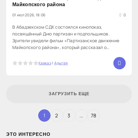
Майкопского района
01 июл 2026, 18:06
0
В Абадзехском СДК состоялся кинопоказ,
посвящённый Дню партизан и подпольщиков.
Зрители увидели фильм «Партизанское движение
Майкопского района», который рассказал о
героической борьбе народных мстителей в годы
Великой Отечественной войны. На территории
5
Кавказ
/
Адыгея
Адыгеи действовало девять отрядов,
ЗАГРУЗИТЬ ЕЩЕ
1
2
3
...
78
ЭТО ИНТЕРЕСНО