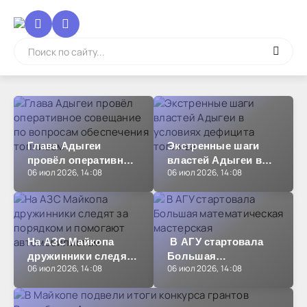
Глава Адыгеи
Экстренные шаги
провёл оперативное
властей Адыгеи в
06 июл 2026, 14:08
06 июл 2026, 14:08
совещание по
условиях дефицита
вопросам
топлива
обеспечения
топливом
На АЗС Майкопа
В АГУ стартовала
дружинники следят
Большая
06 июл 2026, 14:08
06 июл 2026, 14:08
за порядком и
математическая
помогают
мастерская
автомобилистам