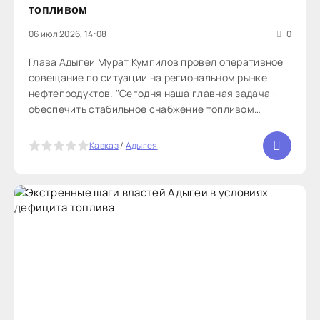
топливом
06 июл 2026, 14:08
0
Глава Адыгеи Мурат Кумпилов провел оперативное
совещание по ситуации на региональном рынке
нефтепродуктов. "Сегодня наша главная задача –
обеспечить стабильное снабжение топливом
жителей республики и бесперебойную работу всех
жизненно важных служб. Мы находимся в
5
Кавказ
/
Адыгея
постоянном взаимодействии с