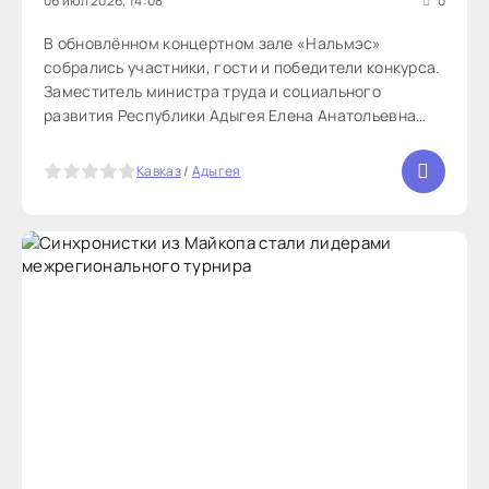
06 июл 2026, 14:08
0
В обновлённом концертном зале «Нальмэс»
собрались участники, гости и победители конкурса.
Заместитель министра труда и социального
развития Республики Адыгея Елена Анатольевна
Юрченко поприветствовала собравшихся и
поздравила команды-победители. В этом году
5
Кавказ
/
Адыгея
эксперты рассмотрели 71 проект из 73