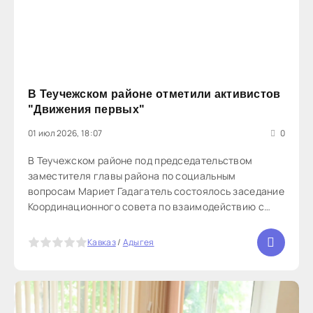
В Теучежском районе отметили активистов
"Движения первых"
01 июл 2026, 18:07
0
В Теучежском районе под председательством
заместителя главы района по социальным
вопросам Мариет Гадагатель состоялось заседание
Координационного совета по взаимодействию с
отделением "Движения первых". В рамках совета
было обсуждено планирование деятельности
5
Кавказ
/
Адыгея
регионального отделения.