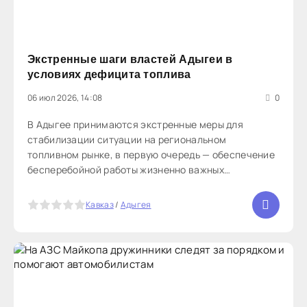
Экстренные шаги властей Адыгеи в
условиях дефицита топлива
06 июл 2026, 14:08
0
В Адыгее принимаются экстренные меры для
стабилизации ситуации на региональном
топливном рынке, в первую очередь — обеспечение
бесперебойной работы жизненно важных
организаций. Экстренные службы, включая скорую
помощь, МЧС и правоохранительные органы,
5
Кавказ
/
Адыгея
полностью обеспечены дизельным топливом, а для