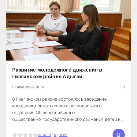
Развитие молодежного движения в
Гиагинском районе Адыгеи
01 июл 2026, 18:07
0
В Гиагинском районе состоялось заседание
координационного совета регионального
отделения Общероссийского
общественно‑государственного движения детей и
молодёжи «Движение первых». На повестке дня
стояли ключевые вопросы развития движения на
5
Кавказ
/
Адыгея