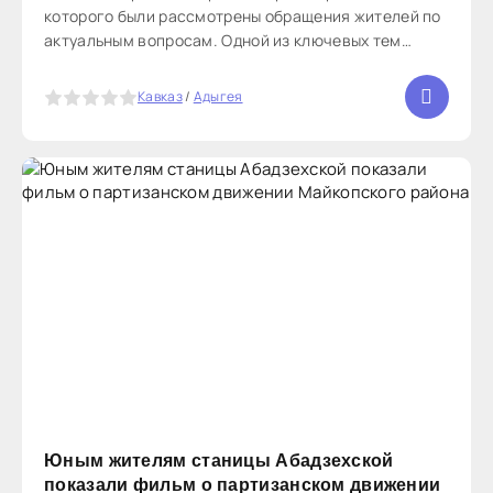
которого были рассмотрены обращения жителей по
актуальным вопросам. Одной из ключевых тем
стало состояние крыши многоквартирного дома по
улице Гагарина. Жители выразили обеспокоенность,
5
Кавказ
/
Адыгея
и глава
Юным жителям станицы Абадзехской
показали фильм о партизанском движении