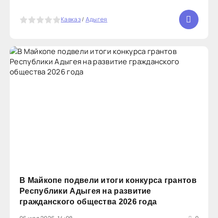
от индустриальных партнёров. Участникам
предложено четыре проекта: от оптимизации
5
Кавказ
/
Адыгея
работы банковских отделений и
В Майкопе подвели итоги конкурса грантов
Республики Адыгея на развитие
гражданского общества 2026 года