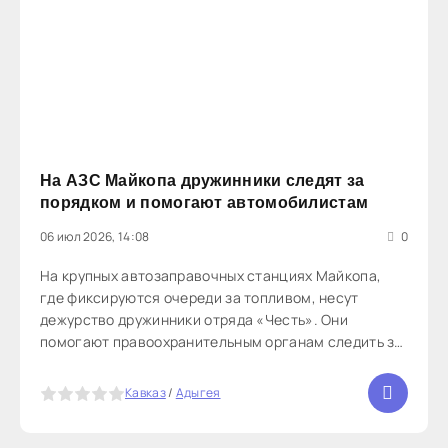
На АЗС Майкопа дружинники следят за
порядком и помогают автомобилистам
06 июл 2026, 14:08
0
На крупных автозаправочных станциях Майкопа,
где фиксируются очереди за топливом, несут
дежурство дружинники отряда «Честь». Они
помогают правоохранительным органам следить за
порядком, а также оказывают помощь жителям, в
том числе с питьевой водой. Основная задача
5
Кавказ
/
Адыгея
дружинников — предотвращать