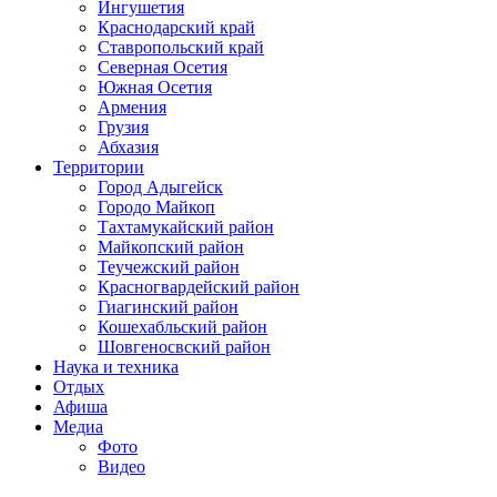
Ингушетия
Краснодарский край
Ставропольский край
Северная Осетия
Южная Осетия
Армения
Грузия
Абхазия
Территории
Город Адыгейск
Городо Майкоп
Тахтамукайский район
Майкопский район
Теучежский район
Красногвардейский район
Гиагинский район
Кошехабльский район
Шовгеносвский район
Наука и техника
Отдых
Афиша
Медиа
Фото
Видео