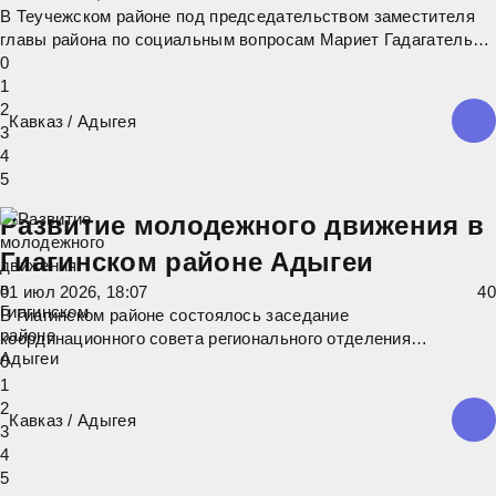
В Теучежском районе под председательством заместителя
главы района по социальным вопросам Мариет Гадагатель
состоялось заседание Координационного совета по
0
взаимодействию с отделением "Движения первых". В рамках
1
совета было обсуждено планирование деятельности
2
Кавказ
/
Адыгея
регионального отделения.
3
4
5
Развитие молодежного движения в
Гиагинском районе Адыгеи
01 июл 2026, 18:07
4
0
В Гиагинском районе состоялось заседание
координационного совета регионального отделения
Общероссийского общественно‑государственного движения
0
детей и молодёжи «Движение первых». На повестке дня
1
стояли ключевые вопросы развития движения на местном
2
Кавказ
/
Адыгея
уровне: - анализ текущей деятельности и
3
4
5