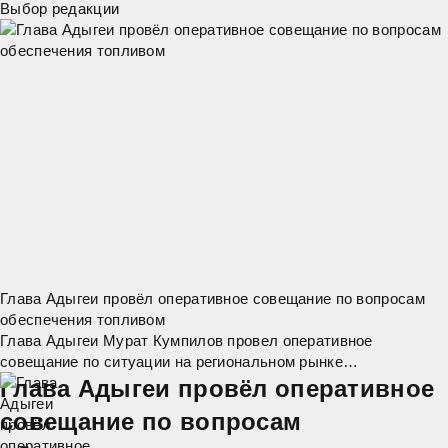
Выбор редакции
Глава Адыгеи провёл оперативное совещание по вопросам
обеспечения топливом
Глава Адыгеи Мурат Кумпилов провел оперативное
совещание по ситуации на региональном рынке
нефтепродуктов. "Сегодня наша главная задача – обеспечить
Глава Адыгеи провёл оперативное
стабильное снабжение топливом жителей
совещание по вопросам