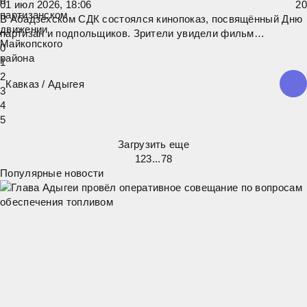
01 июл 2026, 18:06
2
0
В Абадзехском СДК состоялся кинопоказ, посвящённый Дню
партизан и подпольщиков. Зрители увидели фильм
«Партизанское движение Майкопского района», который
0
рассказал о героической борьбе народных мстителей в годы
1
Великой Отечественной войны. На территории Адыгеи
2
Кавказ
/
Адыгея
действовало девять отрядов,
3
4
5
Загрузить еще
1
2
3
...
78
Популярные новости