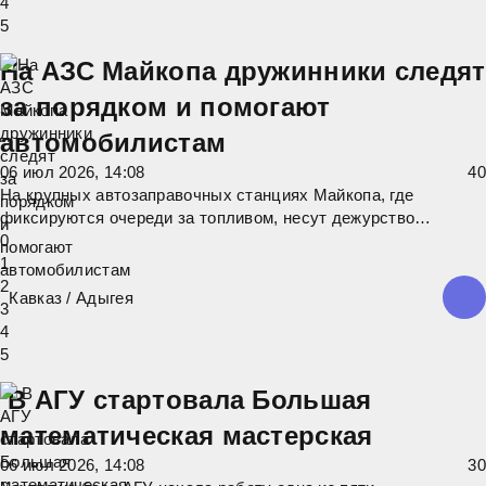
4
5
На АЗС Майкопа дружинники следят
за порядком и помогают
автомобилистам
06 июл 2026, 14:08
4
0
На крупных автозаправочных станциях Майкопа, где
фиксируются очереди за топливом, несут дежурство
дружинники отряда «Честь». Они помогают
0
правоохранительным органам следить за порядком, а также
1
оказывают помощь жителям, в том числе с питьевой водой.
2
Кавказ
/
Адыгея
Основная задача дружинников — предотвращать
3
4
5
В АГУ стартовала Большая
математическая мастерская
06 июл 2026, 14:08
3
0