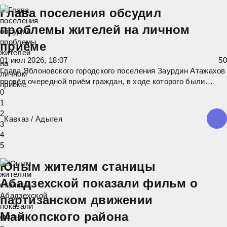
Глава поселения обсудил
проблемы жителей на личном
приёме
01 июл 2026, 18:07
5
0
Глава Яблоновского городского поселения Заурдин Атажахов
провёл очередной приём граждан, в ходе которого были
рассмотрены обращения жителей по актуальным вопросам.
0
Одной из ключевых тем стало состояние крыши
1
многоквартирного дома по улице Гагарина. Жители выразили
2
Кавказ
/
Адыгея
обеспокоенность, и глава
3
4
5
Юным жителям станицы
Абадзехской показали фильм о
партизанском движении
Майкопского района