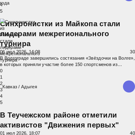
4
5
Синхронистки из Майкопа стали
лидерами межрегионального
турнира
06 июл 2026, 14:08
3
0
В Волгограде завершились состязания «Звёздочки на Волге»,
в которых приняли участие более 150 спортсменов из
Адыгеи, Краснодарского края и Волгоградской области. Честь
0
столицы Адыгеи защищали воспитанницы СШОР им. В.С.
1
Максимова: в течение двух дней синхронистки успешно
2
Кавказ
/
Адыгея
демонстрировали спортивные
3
4
5
В Теучежском районе отметили
активистов "Движения первых"
01 июл 2026, 18:07
4
0