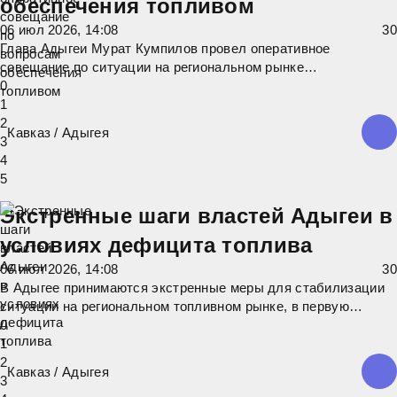
обеспечения топливом
06 июл 2026, 14:08
3
0
Глава Адыгеи Мурат Кумпилов провел оперативное
совещание по ситуации на региональном рынке
нефтепродуктов. "Сегодня наша главная задача – обеспечить
0
стабильное снабжение топливом жителей республики и
1
бесперебойную работу всех жизненно важных служб. Мы
2
Кавказ
/
Адыгея
находимся в постоянном взаимодействии с
3
4
5
Экстренные шаги властей Адыгеи в
условиях дефицита топлива
06 июл 2026, 14:08
3
0
В Адыгее принимаются экстренные меры для стабилизации
ситуации на региональном топливном рынке, в первую
очередь — обеспечение бесперебойной работы жизненно
0
важных организаций. Экстренные службы, включая скорую
1
помощь, МЧС и правоохранительные органы, полностью
2
Кавказ
/
Адыгея
обеспечены дизельным топливом, а для
3