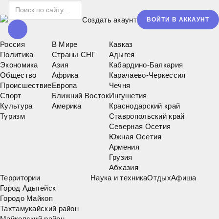
Создать акаунт
ВОЙТИ В АККАУНТ
Россия
В Мире
Кавказ
Политика
Страны СНГ
Адыгея
Экономика
Азия
Кабардино-Балкария
Общество
Африка
Карачаево-Черкессия
Происшествие
Европа
Чечня
Спорт
Ближний Восток
Ингушетия
Культура
Америка
Краснодарский край
Туризм
Ставропольский край
Северная Осетия
Южная Осетия
Армения
Грузия
Абхазия
Территории
Наука и техника
Отдых
Афиша
Город Адыгейск
Городо Майкоп
Тахтамукайский район
Майкопский район