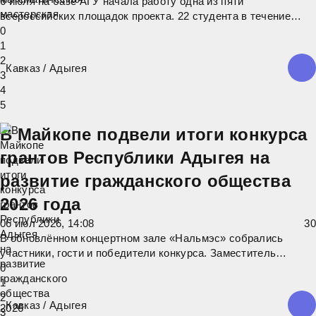
6 июля на базе АГУ начала работу одна из пяти
всероссийских площадок проекта. 22 студента в течение
двух недель под руководством менторов будут решать
0
реальные производственные задачи от индустриальных
1
партнёров. Участникам предложено четыре проекта: от
2
Кавказ
/
Адыгея
оптимизации работы банковских отделений и
3
4
5
В Майкопе подвели итоги конкурса
грантов Республики Адыгея на
развитие гражданского общества
2026 года
06 июл 2026, 14:08
3
0
В обновлённом концертном зале «Нальмэс» собрались
участники, гости и победители конкурса. Заместитель
министра труда и социального развития Республики Адыгея
0
Елена Анатольевна Юрченко поприветствовала собравшихся
1
и поздравила команды-победители. В этом году эксперты
2
Кавказ
/
Адыгея
рассмотрели 71 проект из 73
3