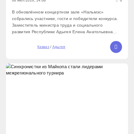
06 июл 2026, 14:08
0
В обновлённом концертном зале «Нальмэс»
собрались участники, гости и победители конкурса.
Заместитель министра труда и социального
развития Республики Адыгея Елена Анатольевна
Юрченко поприветствовала собравшихся и
поздравила команды-победители. В этом году
5
Кавказ
/
Адыгея
эксперты рассмотрели 71 проект из 73