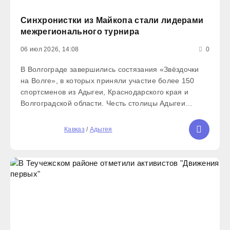
Синхронистки из Майкопа стали лидерами
межрегионального турнира
06 июл 2026, 14:08
0
В Волгограде завершились состязания «Звёздочки
на Волге», в которых приняли участие более 150
спортсменов из Адыгеи, Краснодарского края и
Волгоградской области. Честь столицы Адыгеи
защищали воспитанницы СШОР им. В.С. Максимова:
в течение двух дней синхронистки успешно
5
Кавказ
/
Адыгея
демонстрировали спортивные