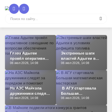
Глава Адыгеи
Экстренные шаги
провёл оперативное
властей Адыгеи в
06 июл 2026, 14:08
06 июл 2026, 14:08
совещание по
условиях дефицита
вопросам
топлива
обеспечения
топливом
На АЗС Майкопа
В АГУ стартовала
дружинники следят
Большая
06 июл 2026, 14:08
06 июл 2026, 14:08
за порядком и
математическая
помогают
мастерская
автомобилистам