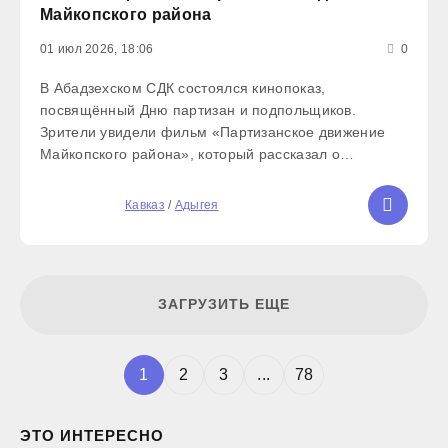
Майкопского района
01 июл 2026, 18:06
0
В Абадзехском СДК состоялся кинопоказ,
посвящённый Дню партизан и подпольщиков.
Зрители увидели фильм «Партизанское движение
Майкопского района», который рассказал о
героической борьбе народных мстителей в годы
Великой Отечественной войны. На территории
5
Кавказ
/
Адыгея
Адыгеи действовало девять отрядов,
ЗАГРУЗИТЬ ЕЩЕ
1
2
3
...
78
ЭТО ИНТЕРЕСНО