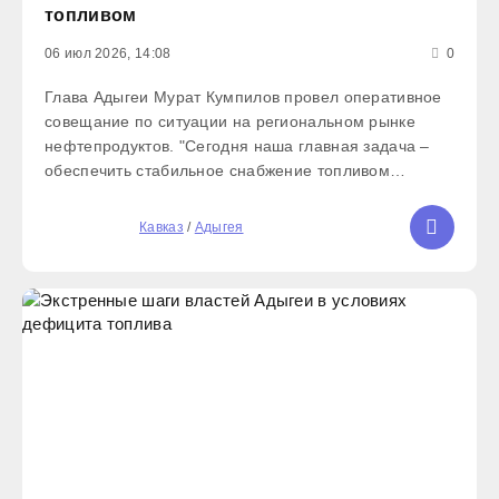
топливом
06 июл 2026, 14:08
0
Глава Адыгеи Мурат Кумпилов провел оперативное
совещание по ситуации на региональном рынке
нефтепродуктов. "Сегодня наша главная задача –
обеспечить стабильное снабжение топливом
жителей республики и бесперебойную работу всех
жизненно важных служб. Мы находимся в
5
Кавказ
/
Адыгея
постоянном взаимодействии с