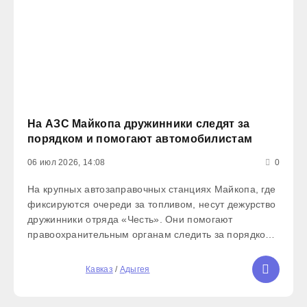
На АЗС Майкопа дружинники следят за
порядком и помогают автомобилистам
06 июл 2026, 14:08
0
На крупных автозаправочных станциях Майкопа, где
фиксируются очереди за топливом, несут дежурство
дружинники отряда «Честь». Они помогают
правоохранительным органам следить за порядком,
а также оказывают помощь жителям, в том числе с
питьевой водой. Основная задача дружинников —
5
Кавказ
/
Адыгея
предотвращать